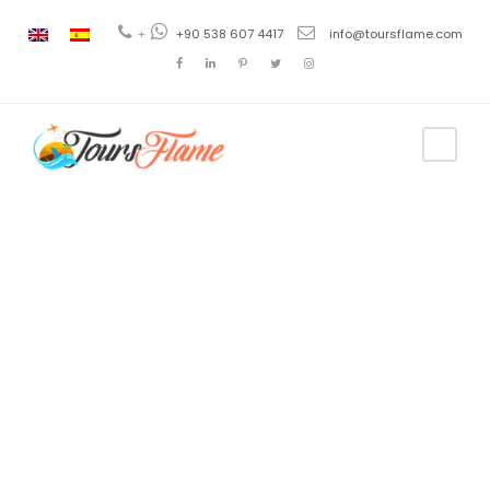
+
+90 538 607 4417
info@toursflame.com
Category
Submarinism
o