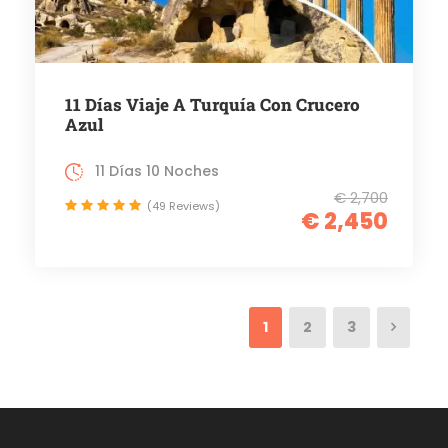
11 Días Viaje A Turquía Con Crucero
Azul
11 Días 10 Noches
€ 2,700
(49 Reviews)
€ 2,450
1
2
3