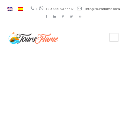
+
+90 538 607 4417
info@toursflame.com
Destinations
Capadocia