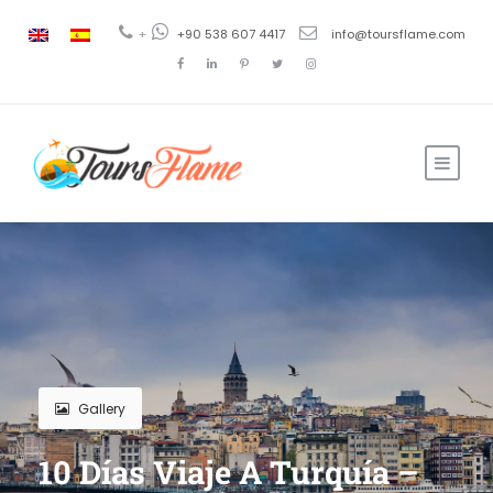
+
+90 538 607 4417
info@toursflame.com
Gallery
10 Días Viaje A Turquía –