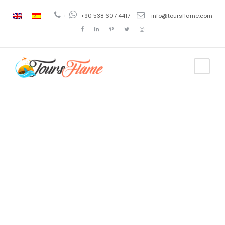
+
+90 538 607 4417
info@toursflame.com
Destinations
Olimpos