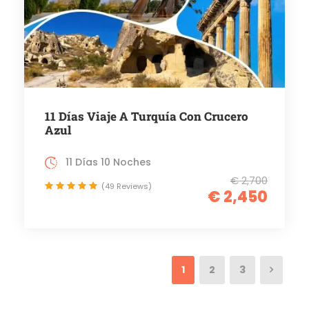
11 Días Viaje A Turquía Con Crucero
Azul
11 Días 10 Noches
€ 2,700
(49 Reviews)
€ 2,450
1
2
3