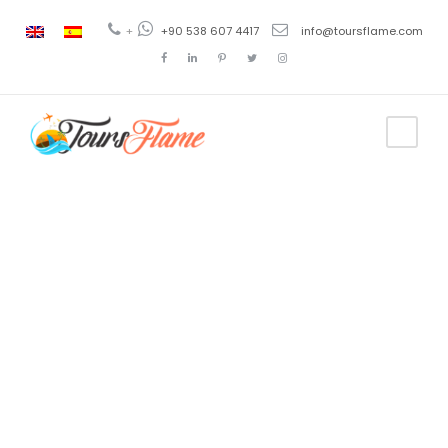
+
+90 538 607 4417
info@toursflame.com
Category
Excursiones
a Capadocia