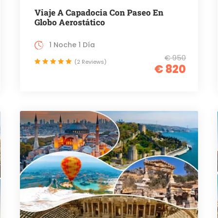
Viaje A Capadocia Con Paseo En
Globo Aerostático
1 Noche 1 Día
€ 950
(2 Reviews)
€ 820