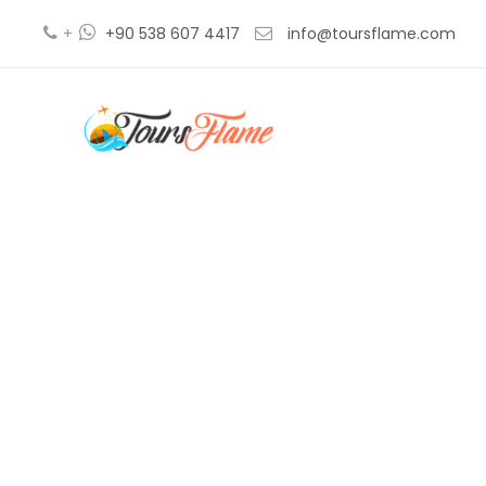
+
+90 538 607 4417
info@toursflame.com
Pase