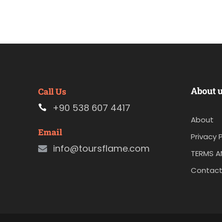
About 
Call Us
+90 538 607 4417
About
Email
Privacy P
info@toursflame.com
TERMS A
Contact