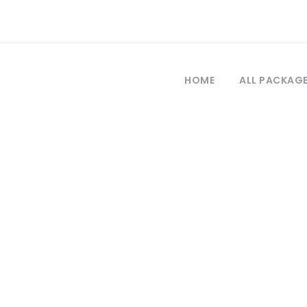
HOME
ALL PACKAG
Category
o en globo aerost