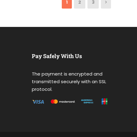
1
2
3
Pay Safely With Us
The payment is encrypted and
transmitted securely with an SSL
protocol.