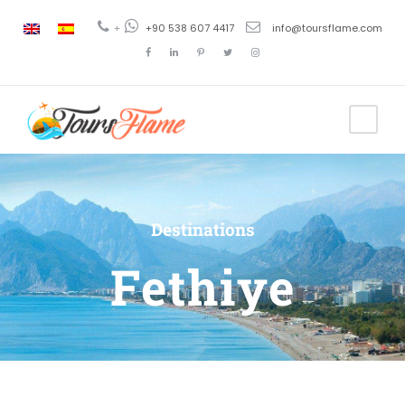
+
+90 538 607 4417
info@toursflame.com
Destinations
Fethiye