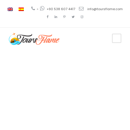
+
+90 538 607 4417
info@toursflame.com
Category
Excursiones
a Antalya