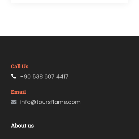
Call Us
+90 538 607 4417
Email
info@toursflame.com
About us